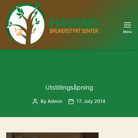
Menu
Havang
DSC_0246
Utstillingsåpning
By
Admin
17. July 2014
Post
Post
author
date